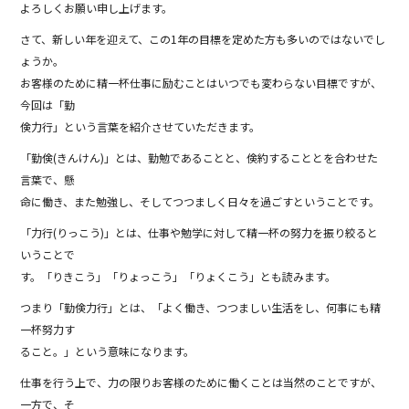
o
よろしくお願い申し上げます。
o
さて、新しい年を迎えて、この1年の目標を定めた方も多いのではないでし
ょうか。
k
お客様のために精一杯仕事に励むことはいつでも変わらない目標ですが、
今回は「勤
倹力行」という言葉を紹介させていただきます。
「勤倹(きんけん)」とは、勤勉であることと、倹約することとを合わせた
言葉で、懸
命に働き、また勉強し、そしてつつましく日々を過ごすということです。
「力行(りっこう)」とは、仕事や勉学に対して精一杯の努力を振り絞ると
いうことで
す。「りきこう」「りょっこう」「りょくこう」とも読みます。
つまり「勤倹力行」とは、「よく働き、つつましい生活をし、何事にも精
一杯努力す
ること。」という意味になります。
仕事を行う上で、力の限りお客様のために働くことは当然のことですが、
一方で、そ