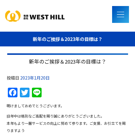
新年のご挨拶＆2023年の目標は？
新年のご挨拶＆2023年の目標は？
投稿日
2023年1月20日
F
T
Li
a
w
n
明けましておめでとうございます。
c
itt
e
旧年中は格別なご高配を賜り誠にありがとうございました。
e
er
本年もより一層サービスの向上に努めて参ります。ご支援、お引立てを賜
b
りますよう