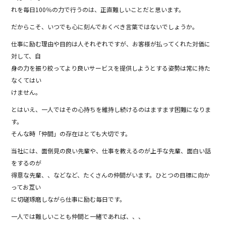
れを毎日100％の力で行うのは、正直難しいことだと思います。
だからこそ、いつでも心に刻んでおくべき言葉ではないでしょうか。
仕事に励む理由や目的は人それぞれですが、お客様が払ってくれた対価に
対して、自
身の力を振り絞ってより良いサービスを提供しようとする姿勢は常に持た
なくてはい
けません。
とはいえ、一人ではその心持ちを維持し続けるのはますます困難になりま
す。
そんな時「仲間」の存在はとても大切です。
当社には、面倒見の良い先輩や、仕事を教えるのが上手な先輩、面白い話
をするのが
得意な先輩、、などなど、たくさんの仲間がいます。ひとつの目標に向か
ってお互い
に切磋琢磨しながら仕事に励む毎日です。
一人では難しいことも仲間と一緒であれば、、、