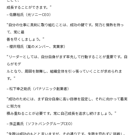
b
成長することができます。”
o
– 佐藤裕氏（元ソニーCEO）
o
“自分の仕事に真剣に取り組むことは、成功の鍵です。努力と情熱を持っ
て、常に最
k
善を尽くしましょう。”
– 櫻井翔氏（嵐のメンバー、実業家）
“リーダーとしては、自分自身がまず率先して行動することが重要です。自
らがモデ
ルとなり、周囲を鼓舞し、組織全体を引っ張っていくことが求められま
す。”
– 松下幸之助氏（パナソニック創業者）
“成功のためには、まず自分自身に高い目標を設定し、それに向かって着実
に努力を
積み重ねることが必要です。常に自己成長を追求し続けましょう。”
– 孫正義氏（ソフトバンクグループCEO）
“失敗は成功のもとと言いますが、その通りです。失敗を恐れずに挑戦し、