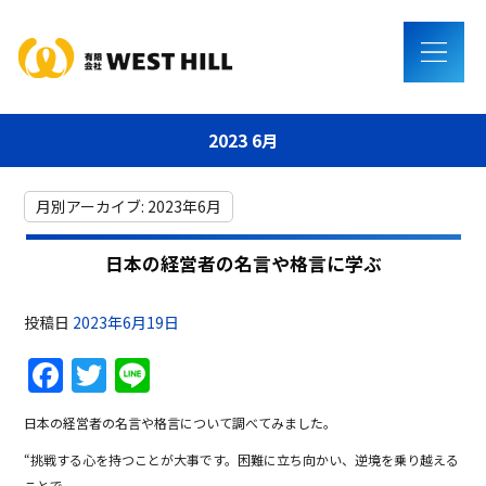
2023 6月
月別アーカイブ:
2023年6月
日本の経営者の名言や格言に学ぶ
投稿日
2023年6月19日
F
T
Li
a
w
n
日本の経営者の名言や格言について調べてみました。
c
itt
e
“挑戦する心を持つことが大事です。困難に立ち向かい、逆境を乗り越える
e
er
ことで、