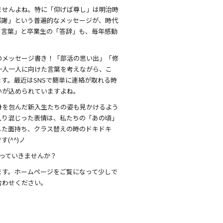
ませんよね。特に「仰げば尊し」は明治時
感謝」という普遍的なメッセージが、時代
る言葉」と卒業生の「答辞」も、毎年感動
のメッセージ書き！「部活の思い出」「修
一人一人に向けた言葉を考えながら、こ
す。最近はSNSで簡単に連絡が取れる時
いが込められていますよね。
身を包んだ新入生たちの姿も見かけるよう
入り混じった表情は、私たちの「あの頃」
した面持ち、クラス替えの時のドキドキ
(^^)ノ
っていきませんか？
ます。ホームページをご覧になって少しで
合わせください。