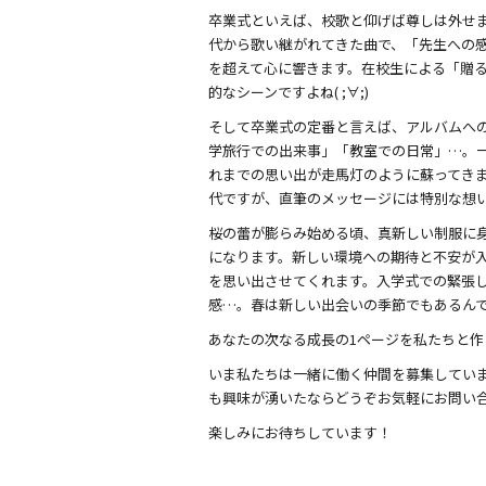
b
卒業式といえば、校歌と仰げば尊しは外せ
代から歌い継がれてきた曲で、「先生への
o
を超えて心に響きます。在校生による「贈
o
的なシーンですよね( ;∀;)
k
そして卒業式の定番と言えば、アルバムへ
学旅行での出来事」「教室での日常」…。
れまでの思い出が走馬灯のように蘇ってきま
代ですが、直筆のメッセージには特別な想
桜の蕾が膨らみ始める頃、真新しい制服に
になります。新しい環境への期待と不安が
を思い出させてくれます。入学式での緊張
感…。春は新しい出会いの季節でもあるんです
あなたの次なる成長の1ページを私たちと作
いま私たちは一緒に働く仲間を募集してい
も興味が湧いたならどうぞお気軽にお問い
楽しみにお待ちしています！