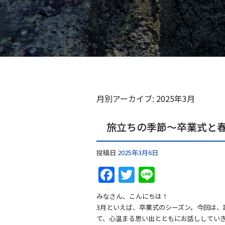
月別アーカイブ:
2025年3月
旅立ちの季節〜卒業式と
投稿日
2025年3月6日
F
T
Li
a
w
n
みなさん、こんにちは！
c
itt
e
3月といえば、卒業式のシーズン。今回は、
e
er
て、心温まる思い出とともにお話ししてい