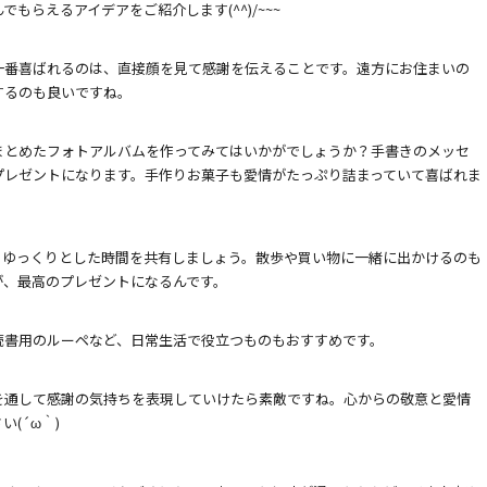
もらえるアイデアをご紹介します(^^)/~~~
一番喜ばれるのは、直接顔を見て感謝を伝えることです。遠方にお住まいの
するのも良いですね。
まとめたフォトアルバムを作ってみてはいかがでしょうか？手書きのメッセ
プレゼントになります。手作りお菓子も愛情がたっぷり詰まっていて喜ばれま
、ゆっくりとした時間を共有しましょう。散歩や買い物に一緒に出かけるのも
が、最高のプレゼントになるんです。
読書用のルーペなど、日常生活で役立つものもおすすめです。
を通して感謝の気持ちを表現していけたら素敵ですね。心からの敬意と愛情
(´ω｀)