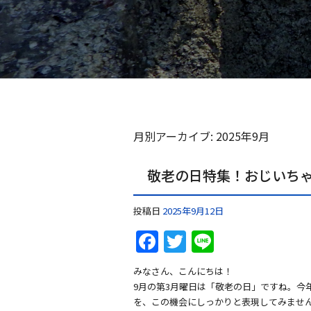
月別アーカイブ:
2025年9月
敬老の日特集！おじいち
投稿日
2025年9月12日
F
T
Li
a
w
n
みなさん、こんにちは！
c
itt
e
9月の第3月曜日は「敬老の日」ですね。今
e
er
を、この機会にしっかりと表現してみませ