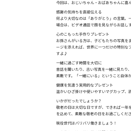
今回は、おじいちゃん・おばあちゃんに喜んで
b
感謝の気持ちを直接伝える
o
何より大切なのは「ありがとう」の言葉。
o
場合は、ビデオ通話で顔を見ながらお話し
k
心のこもった手作りプレゼント
お孫さんがいる方は、子どもたちの写真を
ージを添えれば、世界に一つだけの特別な
すよ♪
一緒に過ごす時間を大切に
昔話を聞いたり、古い写真を一緒に見たり
素敵です。「一緒にいる」ということ自体
健康を気遣う実用的なプレゼント
温かいひざ掛けや使いやすいマグカップ、
いかがだったでしょうか？
敬老の日は大切な日ですが、できれば一年
を込めて、素敵な敬老の日をお過ごしください
現役世代はバリバリ働きましょう！